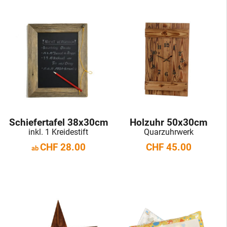
Schiefertafel 38x30cm
Holzuhr 50x30cm
inkl. 1 Kreidestift
Quarzuhrwerk
CHF
28.00
CHF
45.00
ab
Dieses
Dieses
Produkt
Produkt
weist
weist
mehrere
mehrere
Varianten
Varianten
auf.
auf.